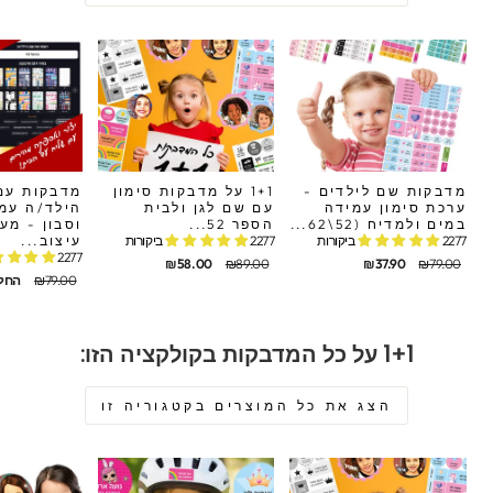
מדבקות שם לילדים -
1+1 על מדבקות סימון
מדבקות עם
ערכת סימון עמידה
עם שם לגן ולבית
הילד/ה עמי
במים ולמדיח (52\62...
הספר 52...
וסבון - מע
2277 ביקורות
2277 ביקורות
עיצוב...
2277 ביקורות
חיר
חיר
מחיר
מחיר
₪58.00
₪89.00
₪37.90
₪79.00
קורי
בצע
מקורי
מבצע
מחיר
מחיר
₪79.00
החל מ 0
מקורי
מבצע
1+1 על כל המדבקות בקולקציה הזו:
הצג את כל המוצרים בקטגוריה זו