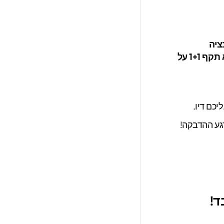
לשמירה על המדבקות לזמן בלתי מוגבל! ( המבצע לא תקף 1+1 על
כם דיו.
ד!