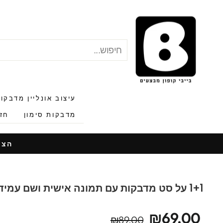
לג
תוכן
חיפוש
"סגור"
עיצוב אונליין מדבקו
מדבקות סימון
חזר
הצעות
1+1 על סט מדבקות עם תמונה אישית ושם עמידות במים וסבון
מחיר
מחיר
₪69.00
₪89.00