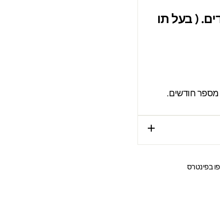
ם. ( בעל תו
 מספר חודשים.
שתפו
ו בפינטרס
ר
בפינטרס