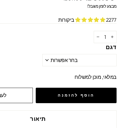
מקורי
מבצע
מבצע לזמן מוגבל!
2277 ביקורות
−
+
דגם
במלאי, מוכן למשלוח
לעמ
הוסף להזמנה
תיאור