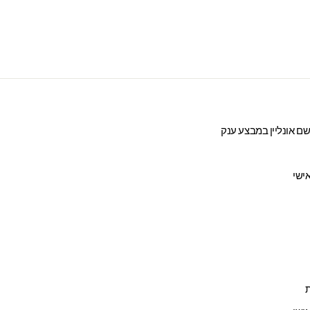
ם אונליין במבצע ענק
ישי