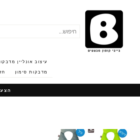
לג
תוכן
חיפוש
"סגור"
עיצוב אונליין מדבקו
מדבקות סימון
חזר
הצעות