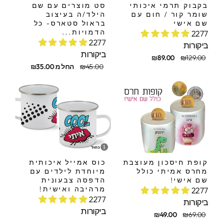
בקבוק תרמי איכותי
סט מוצרים עם שם
שומר קור / חום עם
הילד/ה בעיצוב
שם אישי
בראול סטארס- כל
הדמויות...
2277
2277
ביקורות
ביקורות
חיר
חיר
₪89.00
₪129.00
קורי
בצע
מחיר
מחיר
₪45.00
החל מ ₪35.00
מקורי
מבצע
קופת חיסכון מעוצבת
כוס אמייל איכותית
מחרס אמיתי כולל
מיוחדת לילדים עם
שם אישי!
הדפסה צבעונית
מרהיבה ואישית!
2277
2277
ביקורות
ביקורות
חיר
חיר
₪49.00
₪69.00