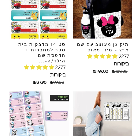
תיק גן מעוצב עם שם
סט 14 מדבקות בית
אישי- מיני מאוס
ספר למחברות +
הדפסת שם
2277
הילד/ה-...
ביקורות
2277
חיר
חיר
₪149.00
₪189.00
ביקורות
קורי
בצע
מחיר
מחיר
₪37.90
₪79.00
מקורי
מבצע