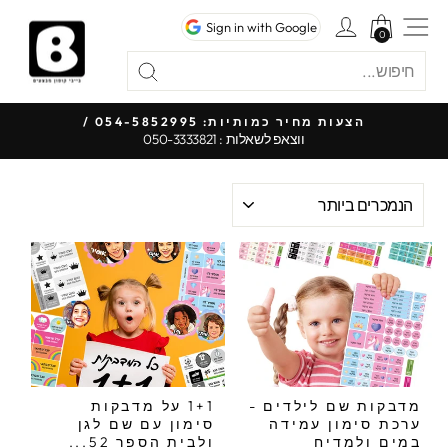
לג
ניווט באתר
כניסה לחשבון
Sign in with Google
תוכן
0
0
חיפוש
"סגור"
חיפוש
כל
הצעות מחיר כמותיות: 054-5852995 /
ווצאפ לשאלות : 050-3333821
עצור
מצגת
מיין
לפי
מדבקות שם לילדים -
1+1 על מדבקות
ערכת סימון עמידה
סימון עם שם לגן
במים ולמדיח
ולבית הספר 52...