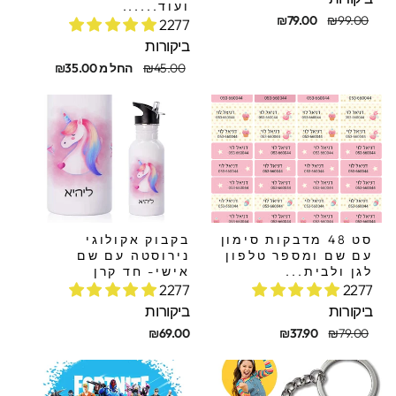
ועוד......
חיר
חיר
₪79.00
₪99.00
2277
קורי
בצע
ביקורות
מחיר
מחיר
₪45.00
החל מ ₪35.00
מקורי
מבצע
סט 48 מדבקות סימון
בקבוק אקולוגי
עם שם ומספר טלפון
נירוסטה עם שם
לגן ולבית...
אישי- חד קרן
2277
2277
ביקורות
ביקורות
חיר
חיר
₪69.00
₪37.90
₪79.00
קורי
בצע