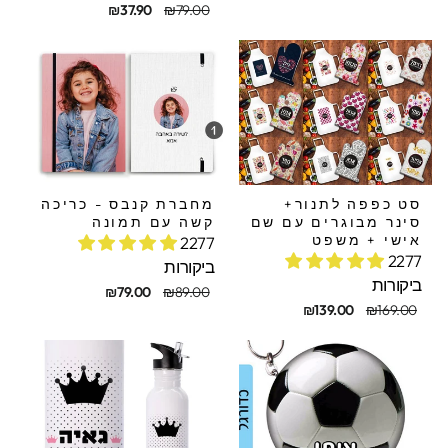
קורי
בצע
מחיר
מחיר
₪37.90
₪79.00
מקורי
מבצע
סט כפפה לתנור+
מחברת קנבס - כריכה
סינר מבוגרים עם שם
קשה עם תמונה
אישי + משפט
2277
2277
ביקורות
ביקורות
מחיר
מחיר
₪79.00
₪89.00
חיר
חיר
מקורי
מבצע
₪139.00
₪169.00
קורי
בצע