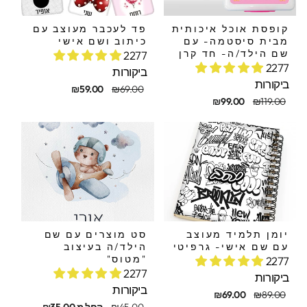
קופסת אוכל איכותית
פד לעכבר מעוצב עם
מבית סיסטמה- עם
כיתוב ושם אישי
שם הילד/ה- חד קרן
2277
2277
ביקורות
ביקורות
מחיר
מחיר
₪59.00
₪69.00
חיר
חיר
מקורי
מבצע
₪99.00
₪119.00
קורי
בצע
יומן תלמיד מעוצב
סט מוצרים עם שם
עם שם אישי- גרפיטי
הילד/ה בעיצוב
"מטוס"
2277
2277
ביקורות
ביקורות
חיר
חיר
₪69.00
₪89.00
קורי
בצע
מחיר
מחיר