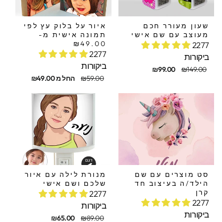
שעון מעורר חכם
איור על בלוק עץ לפי
מעוצב עם שם אישי
תמונה אישית מ-
₪49.00
2277
2277
ביקורות
ביקורות
חיר
חיר
₪99.00
₪149.00
קורי
בצע
מחיר
מחיר
₪59.00
החל מ ₪49.00
מקורי
מבצע
סט מוצרים עם שם
מנורת לילה עם איור
הילד/ה בעיצוב חד
שלכם ושם אישי
קרן
2277
2277
ביקורות
ביקורות
מחיר
מחיר
₪65.00
₪89.00