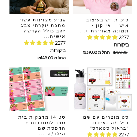
סיכות דש בעיצוב
גביע מצוינות עשוי
אישי - אייקון /
מתכת יוקרתי צבע
תמונה מאויירת +...
זהב כולל הקדשה
אישית...
2277
2277
ביקורות
ביקורות
חיר
חיר
₪59.00
החל מ ₪39.00
קורי
בצע
החל מ ₪149.00
סט מוצרים עם שם
סט 14 מדבקות בית
הילד/ה בעיצוב
ספר למחברות +
"בראול סטארס"
הדפסת שם
הילד/ה-...
2277