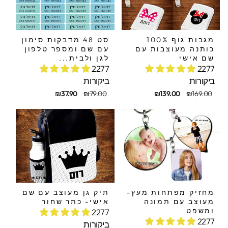
מגבות גוף 100%
סט 48 מדבקות סימון
כותנה מעוצבות עם
עם שם ומספר טלפון
שם אישי
לגן ולבית...
2277
2277
ביקורות
ביקורות
חיר
חיר
מחיר
מחיר
₪37.90
₪79.00
₪139.00
₪169.00
קורי
בצע
מקורי
מבצע
מחזיק מפתחות מעץ-
תיק גן מעוצב עם שם
מעוצב עם תמונה
אישי- כתר שחור
ומשפט
2277
2277
ביקורות