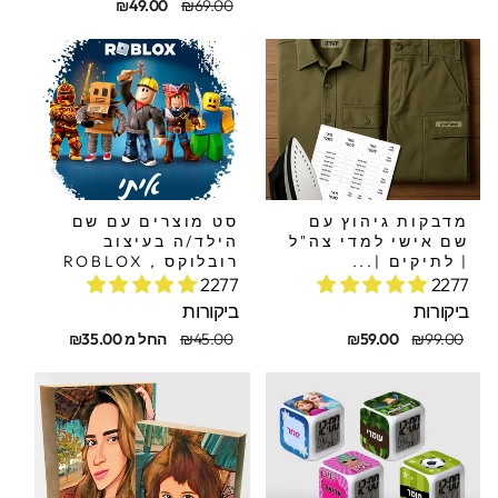
קורי
בצע
מחיר
מחיר
₪49.00
₪69.00
מקורי
מבצע
מדבקות גיהוץ עם
סט מוצרים עם שם
שם אישי למדי צה"ל
הילד/ה בעיצוב
| לתיקים |...
רובלוקס , ROBLOX
2277
2277
ביקורות
ביקורות
חיר
חיר
מחיר
מחיר
₪99.00
₪59.00
₪45.00
החל מ ₪35.00
קורי
בצע
מקורי
מבצע