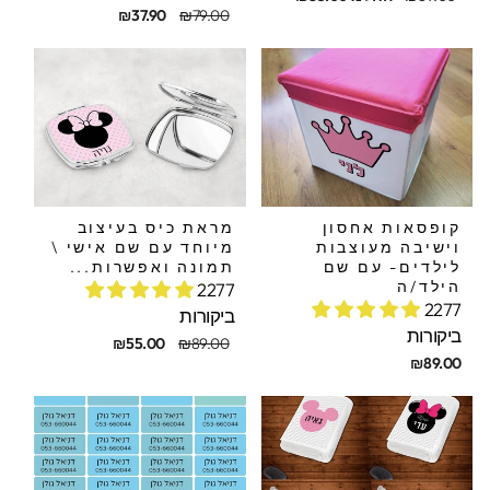
קורי
בצע
מחיר
מחיר
₪37.90
₪79.00
מקורי
מבצע
קופסאות אחסון
מראת כיס בעיצוב
וישיבה מעוצבות
מיוחד עם שם אישי \
לילדים- עם שם
תמונה ואפשרות...
הילד/ה
2277
2277
ביקורות
ביקורות
מחיר
מחיר
₪55.00
₪89.00
מקורי
מבצע
₪89.00