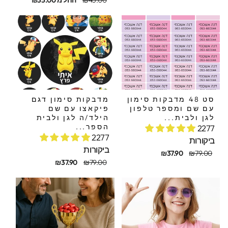
₪45.00
החל מ ₪35.00
מקורי
מבצע
סט 48 מדבקות סימון
מדבקות סימון דגם
עם שם ומספר טלפון
פיקאצו עם שם
לגן ולבית...
הילד/ה לגן ולבית
הספר...
2277
2277
ביקורות
ביקורות
חיר
חיר
₪37.90
₪79.00
קורי
בצע
מחיר
מחיר
₪37.90
₪79.00
מקורי
מבצע