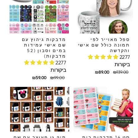
ספל מאוייר לפי
מדבקות גיהוץ עם
תמונה כולל שם אישי
שם אישי עמידות
והקדשה
במים וסבון (52
מדבקות)
2277
2277
ביקורות
ביקורות
חיר
חיר
₪89.00
₪139.00
קורי
בצע
מחיר
מחיר
₪59.00
₪99.00
מקורי
מבצע
סט 14 מדבקות בית
תיק גן מעוצב עם שם