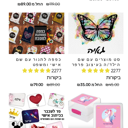
קורי
בצע
מחיר
מחיר
₪119.00
החל מ ₪89.00
מקורי
מבצע
סט מוצרים עם שם
כפפה לתנור עם שם
הילד/ה בעיצוב פרפר
אישי ומשפט
2277
2277
ביקורות
ביקורות
חיר
חיר
מחיר
מחיר
₪45.00
החל מ ₪35.00
₪89.00
₪79.00
קורי
בצע
מקורי
מבצע