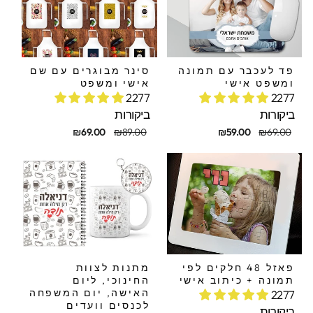
פד לעכבר עם תמונה
סינר מבוגרים עם שם
ומשפט אישי
אישי ומשפט
2277
2277
ביקורות
ביקורות
חיר
חיר
מחיר
מחיר
₪69.00
₪89.00
₪59.00
₪69.00
קורי
בצע
מקורי
מבצע
פאזל 48 חלקים לפי
מתנות לצוות
תמונה + כיתוב אישי
החינוכי, ליום
האישה, יום המשפחה
2277
לכנסים וועדים
ביקורות