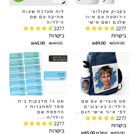
בקבוק אקולוגי
לוח מערכת שעות
נירוסטה עם איור
מחיקה עם שם
שלכם ושם אישי
הילד/ה
2277
2277
ביקורות
ביקורות
חיר
חיר
מחיר
מחיר
₪45.00
₪49.00
₪89.00
₪129.00
קורי
בצע
מקורי
מבצע
סט מוצרים עם שם
סט 14 מדבקות בית
הילד/ה בעיצובים
ספר למחברות +
לפי איור אישי דגם...
הדפסת שם
הילד/ה-...
2277
2277
ביקורות
ביקורות
חיר
חיר
₪89.00
החל מ ₪85.00