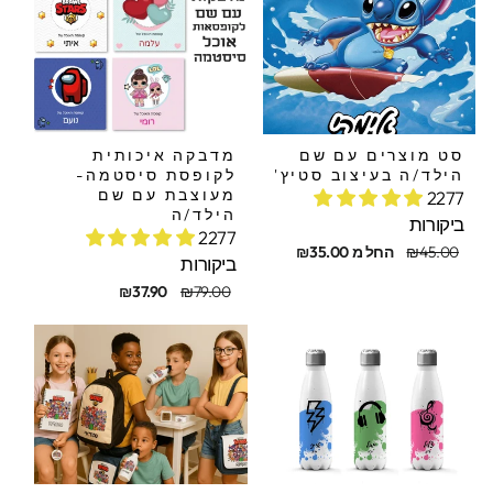
סט מוצרים עם שם
מדבקה איכותית
הילד/ה בעיצוב סטיץ'
לקופסת סיסטמה-
מעוצבת עם שם
2277
הילד/ה
ביקורות
2277
חיר
חיר
₪45.00
החל מ ₪35.00
ביקורות
קורי
בצע
מחיר
מחיר
₪37.90
₪79.00
מקורי
מבצע