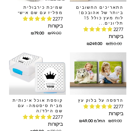
התאריכים החשובים
שמיכת כירבולית
ביותר של אהובכם!
מפליז עם שם אישי
לוח מעץ כולל 15
2277
תליונים...
ביקורות
2277
מחיר
מחיר
₪79.00
₪99.00
ביקורות
מקורי
מבצע
חיר
חיר
₪249.00
₪350.00
קורי
בצע
הדפסה על בלוק עץ
קופסת אוכל איכותית
מבית סיסטמה- עם
2277
שם הילד/ה
ביקורות
2277
חיר
חיר
₪89.00
החל מ ₪49.00
ביקורות
קורי
בצע
מחיר
מחיר