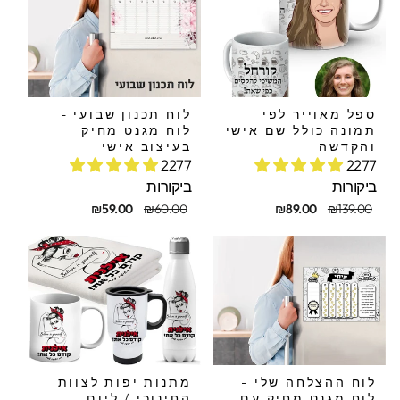
ספל מאוייר לפי
לוח תכנון שבועי -
תמונה כולל שם אישי
לוח מגנט מחיק
והקדשה
בעיצוב אישי
2277
2277
ביקורות
ביקורות
חיר
חיר
מחיר
מחיר
₪59.00
₪60.00
₪89.00
₪139.00
קורי
בצע
מקורי
מבצע
לוח ההצלחה שלי -
מתנות יפות לצוות
לוח מגנט מחיק עם
החינוכי / ליום