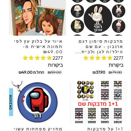
מדבקות סימון דגם
איור על בלוק עץ לפי
ארנבון - עם שם
תמונה אישית מ-
הילד/ה לגן ולבית...
₪49.00
2277
2277
ביקורות
ביקורות
חיר
חיר
מחיר
מחיר
₪79.00
₪37.90
₪59.00
החל מ ₪49.00
קורי
בצע
מקורי
מבצע
1+1 על מדבקות
מחזיק מפתחות עשוי