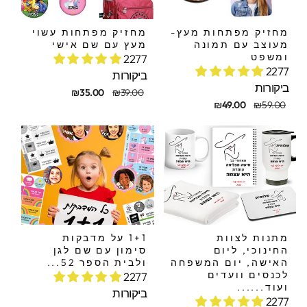
מחזיק מפתחות מעץ-
מחזיק מפתחות עשוי
מעוצב עם תמונה
מעץ עם שם אישי
ומשפט
2277
2277
ביקורות
ביקורות
מחיר
מחיר
₪35.00
₪39.00
חיר
חיר
מקורי
מבצע
₪49.00
₪59.00
קורי
בצע
מתנות לצוות
1+1 על מדבקות
החינוכי, ליום
סימון עם שם לגן
האישה, יום המשפחה
ולבית הספר 52...
לכנסים וועדים
2277
ועוד......
ביקורות
2277