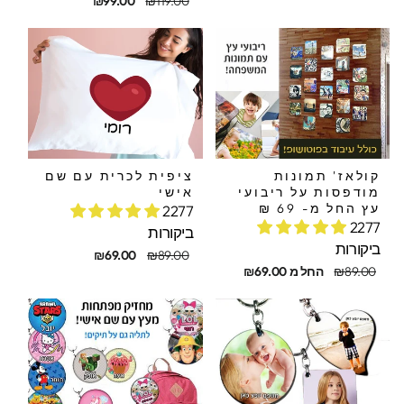
₪99.00
₪119.00
מקורי
מבצע
קולאז' תמונות
ציפית לכרית עם שם
מודפסות על ריבועי
אישי
עץ החל מ- 69 ₪
2277
2277
ביקורות
ביקורות
מחיר
מחיר
₪69.00
₪89.00
חיר
חיר
מקורי
מבצע
₪89.00
החל מ ₪69.00
קורי
בצע