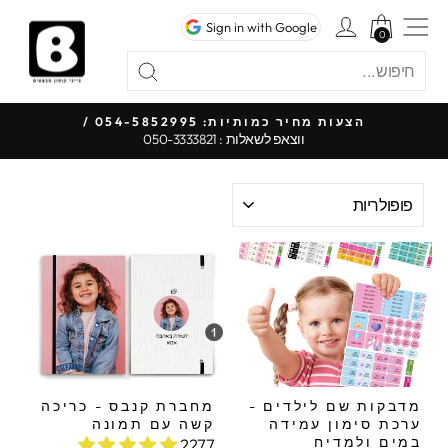
לג
ניווט באתר
כניסה לחשבון
Sign in with Google
תוכן
0
0
חיפוש
"סגור"
חיפוש
כל
הצעות מחיר כמותיות: 054-5852995 /
ווצאפ לשאלות : 050-3333821
עצור
מצגת
מיין
לפי
מדבקות שם לילדים -
מחברת קנבס - כריכה
ערכת סימון עמידה
קשה עם תמונה
במים ולמדיח
2277