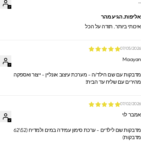
.
ליפות. הגיע מהר
יכותי ביותר. תודה על הכל
07/05/202
Maaya
*הזמנות באיסוף עצמי ישמרו בסטודיו עד 60
ימים. מעבר לזמן זה לא ניתן לאתר / לקבל
דבקות עם שם הילד/ה - מערכת עיצוב אונליין - ייצור ואספקה
הזמנות.
הירים עם שליח עד הבית!
07/02/202
מבר לוי
מדבקות שם לילדים - ערכת סימון עמידה במים ולמדיח (52\62
דבקות)