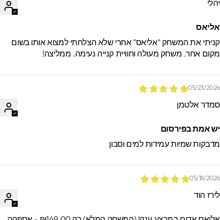
הלי
ליאס
ניתי את המשחק "אליאס" אחרי שלא הצלחתי למצוא אותו בשום
קום אחר. משחק מעולה וחוויית קנייה נעימה. ממליצה!
05/23/202
מדר אלטמן
ש אמת בפירסום
דבקות שמיות עמידות למים וסבון
05/18/202
ירז הוד
אליאס אדום במבצע ענק! (המשחק המלא) רק ₪149.00 - אספקה