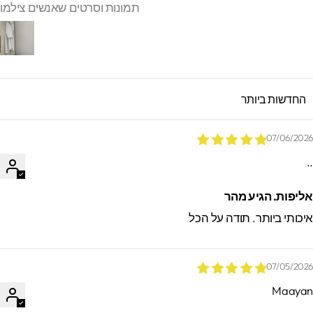
תמונות וסרטים שאנשים צילמו
SORT B
07/06/202
.
ליפות. הגיע מהר
יכותי ביותר. תודה על הכל
07/05/202
Maaya
*הזמנות באיסוף עצמי ישמרו בסטודיו עד 60
ימים. מעבר לזמן זה לא ניתן לאתר / לקבל