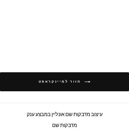
52 מדבקות סימון עם
שם אישי - עמידות
במים וסבון-...
2277 ביקורות
חיר
חיר
₪37.90
₪79.00
ורי
צע
חזור למיינקראפט
עיצוב מדבקות שם אונליין במבצע ענק
מדבקות שם