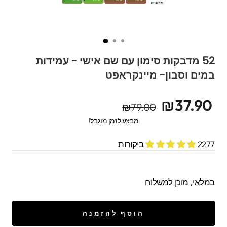
52 מדבקות סימון עם שם אישי - עמידות
במים וסבון- מיינקראפט
מחיר
מחיר
₪37.90
₪79.00
מקורי
מבצע
מבצע לזמן מוגבל!
2277 ביקורות
במלאי, מוכן למשלוח
הוסף להזמנה