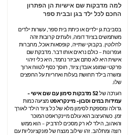
למה מדבקות שם אישיות הן הפתרון
החכם לכל ילד בגן ובבית ספר
בסביבת גן ילדים או כיתת בית ספר, עשרות ילדים
משתמשים בציוד דומה, ולעתים קרובות זהה
לחלוטין. בקבוקי שתייה, קופסאות אוכל, מחברות
ועפרונות – כולם נראים אותו דבר. מדבקת שם
אישית היא לא סתם אביזר נחמד, היא כלי זיהוי
פרקטי שמונע אובדן ציוד, חוסך כסף לטווח ארוך
ומשרה בילד תחושת בעלות ואחריות על החפצים
שלו.
הערכה של
52 מדבקות סימון עם שם אישי -
עמידות במים וסבון- מיינקראפט
מציעה כמות
גדולה ומספקת לסימון מלא של כל ציוד הילד לאורך
זמן. כשהעיצוב הוא עולם מיינקראפט המוכר
והאהוב, הילד לא רק מסכים להדביק – הוא ממש
רוצה ומתלהב. זהו שילוב מנצח של פונקציונליות עם