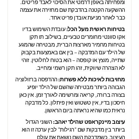
ומפחיתה באופן דרמטי את הסיכוי לאבד פריטים.
ההשקעה הקטנה בהדבקת שם מחזירה את עצמה
כבר לאחר מניעת אובדן פריט אחד.
בטיחות ראשית מעל הכל:
עובדת השימוש בדיו
אקו סוונטי מחומרים טבעיים, בשילוב תו תקן
בטיחות מחמיר מארצות הברית, מבטיחה שהמגע
של הילד עם המדבקה – בין אם באמצעות בקבוק
שתייה, מוצץ או קופסה – הוא בטוח לחלוטין. זוהי
לא הצהרה שיווקית, זהו תקן רשמי ומחייב.
מחויבות לאיכות ללא פשרות:
ההדפסה ברזולוציה
הגבוהה ביותר מבטיחה שהשם של הילד יופיע
בצורה ברורה, קריאה ומרשימה לאורך זמן. אין כאן
חיסכון בדיו, אין טשטוש ואין פיתלון. כל מדבקה
נראית כמו שהיא נראתה ביום הראשון.
עיצוב מיינקראפט שהילד יאהב:
השוני הגדול
ביותר בין מדבקות שם "רגילות" לבין ערכה זו הוא
העיצוב. כשמדבקת השם נושאת את עולם