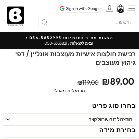
לג
ניווט באתר
כניסה לחשבון
Sign in with Google
תוכן
0
0
חיפוש
"סגור"
חיפוש
כ
הצעות מחיר כמותיות: 054-5852995 /
ווצאפ לשאלות : 050-3333821
עצור
מצגת
רכישת חולצות אישיות מעוצבות אונליין / דפי
גיהוץ מעוצבים
מחיר
מחיר
₪89.00
₪119.00
מקורי
מבצע
מבצע לזמן מוגבל!
בחרו סוג פריט
בחירת מידה