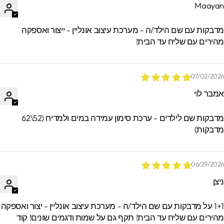
Maaya
*הזמנות באיסוף עצמי ישמרו בסטודיו עד 60
ימים. מעבר לזמן זה לא ניתן לאתר / לקבל
דבקות עם שם הילד/ה - מערכת עיצוב אונליין - ייצור ואספקה
הזמנות.
הירים עם שליח עד הבית!
07/02/202
מבר לוי
מדבקות שם לילדים - ערכת סימון עמידה במים ולמדיח (52\62
דבקות)
06/29/202
יצן
1+1 על מדבקות עם שם הילד/ה - מערכת עיצוב אונליין - יצור ואספקה
הירים עם שליח עד הבית! תקף גם על שמות ודגמים שונים! קוד