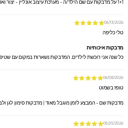
1+1 על מדבקות עם שם הילד/ה - מערכת עיצוב אונליין - יצור ואספקה מהירים עם שליח עד הבית! תקף גם על שמות ודגמים שונים! קוד הנחה " 1234 "
06/13/2026
טלי כליפה
מדבקות איכותיות
כל שנה אני רוכשת לילדים. המדבקות נשארות במקום עם שטיפה, 
06/08/2026
טופז בשמוט
מדבקות שם - המבצע לזמן מוגבל מאוד | מדבקות סימון לגן ולב
05/25/2026