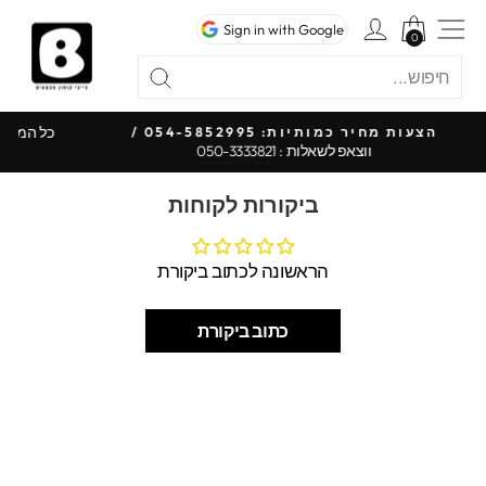
לג
ניווט באתר
כניסה לחשבון
Sign in with Google
תוכן
0
0
חיפוש
"סגור"
חיפוש
כל המ
הצעות מחיר כמותיות: 054-5852995 /
ווצאפ לשאלות : 050-3333821
עצור
מצגת
ביקורות לקוחות
הראשונה לכתוב ביקורת
כתוב ביקורת