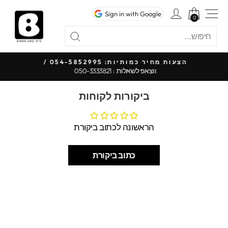
לג
ניווט באתר
כניסה לחשבון
Sign in with Google
תוכן
0
0
חיפוש
"סגור"
חיפוש
כל 
הצעות מחיר כמותיות: 054-5852995 /
ווצאפ לשאלות : 050-3333821
עצור
מצגת
ביקורות לקוחות
הראשונה לכתוב ביקורת
כתוב ביקורת