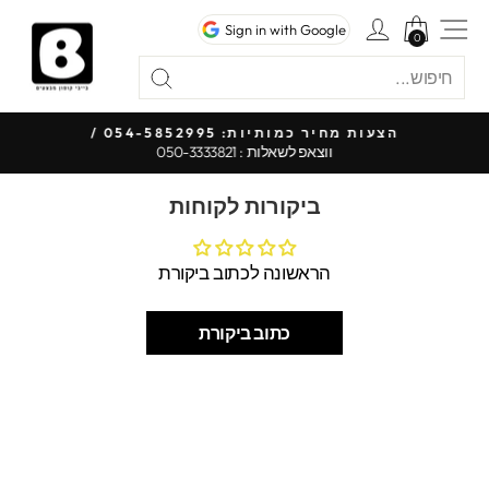
לג
ניווט באתר
כניסה לחשבון
Sign in with Google
תוכן
0
0
חיפוש
"סגור"
חיפוש
כל
הצעות מחיר כמותיות: 054-5852995 /
ווצאפ לשאלות : 050-3333821
עצור
מצגת
ביקורות לקוחות
הראשונה לכתוב ביקורת
כתוב ביקורת