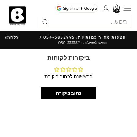
לג
ניווט באתר
כניסה לחשבון
Sign in with Google
תוכן
0
0
חיפוש
"סגור"
חיפוש
כל המו
הצעות מחיר כמותיות: 054-5852995 /
ווצאפ לשאלות : 050-3333821
עצור
מצגת
ביקורות לקוחות
הראשונה לכתוב ביקורת
כתוב ביקורת