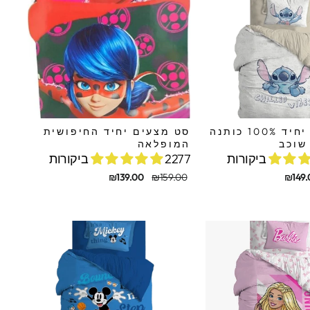
סט מצעים יחיד 100% כותנה
סט מצעים יחיד החיפושית
שוכב
המופלאה
2277 ביקורות
מחיר
מחיר
₪139.00
₪159.00
₪149.
מקורי
מבצע