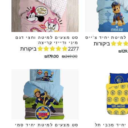
מיטת יחיד צ'ייס
סט מצעים למיטה וחצי דגם
מיני ודייזי קריצה
2277 ביקורות
₪129
מחיר
מחיר
₪179.00
₪249.00
מקורי
מבצע
יחיד מכבי תל
סט מצעים למיטת יחיד סמי