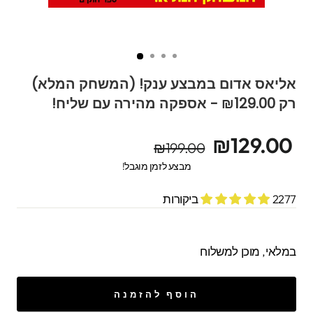
אליאס אדום במבצע ענק! (המשחק המלא)
רק ₪129.00 - אספקה מהירה עם שליח!
מחיר
מחיר
₪129.00
₪199.00
מקורי
מבצע
מבצע לזמן מוגבל!
2277 ביקורות
במלאי, מוכן למשלוח
הוסף להזמנה