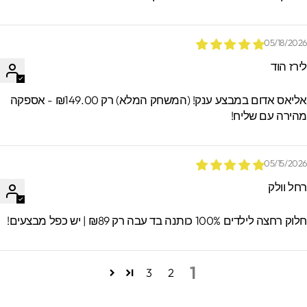
05/18/202
ירז הוד
אליאס אדום במבצע ענק! (המשחק המלא) רק ₪149.00 - אספקה
הירה עם שליח!
05/15/202
חל וולק
וק רחצה לילדים 100% כותנה בד עבה רק ₪89 | יש כפל מבצעים!
1
3
2