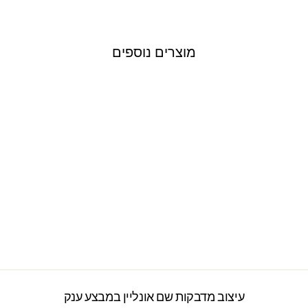
מוצרים נוספים
בקבוק אקולוגי
נירוסטה עם שם אישי-
מיינקראפט
2277 ביקורות
₪69.00
עיצוב מדבקות שם אונליין במבצע ענק