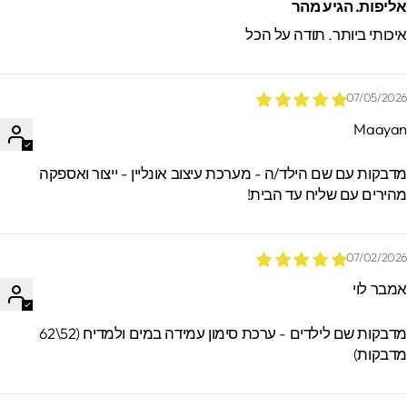
ליפות. הגיע מהר
יכותי ביותר. תודה על הכל
07/05/202
Maaya
*הזמנות באיסוף עצמי ישמרו בסטודיו עד 60
ימים. מעבר לזמן זה לא ניתן לאתר / לקבל
דבקות עם שם הילד/ה - מערכת עיצוב אונליין - ייצור ואספקה
הזמנות.
הירים עם שליח עד הבית!
07/02/202
מבר לוי
מדבקות שם לילדים - ערכת סימון עמידה במים ולמדיח (52\62
דבקות)