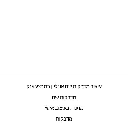
בקבוק תרמי איכותי
שומר קור / חום עם
שם אישי-...
2277 ביקורות
חיר
חיר
₪89.00
₪129.00
ורי
צע
עיצוב מדבקות שם אונליין במבצע ענק
מדבקות שם
מתנות בעיצוב אישי
מדבקות