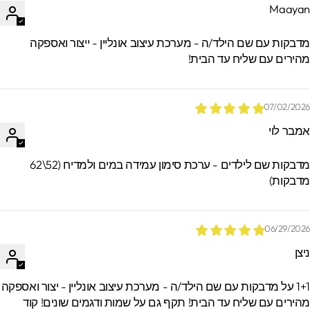
Maaya
*הזמנות באיסוף עצמי ישמרו בסטודיו עד 60
ימים. מעבר לזמן זה לא ניתן לאתר / לקבל
דבקות עם שם הילד/ה - מערכת עיצוב אונליין - ייצור ואספקה
הזמנות.
הירים עם שליח עד הבית!
07/02/202
מבר לוי
מדבקות שם לילדים - ערכת סימון עמידה במים ולמדיח (52\62
דבקות)
06/29/202
יצן
1+1 על מדבקות עם שם הילד/ה - מערכת עיצוב אונליין - יצור ואספקה
הירים עם שליח עד הבית! תקף גם על שמות ודגמים שונים! קוד