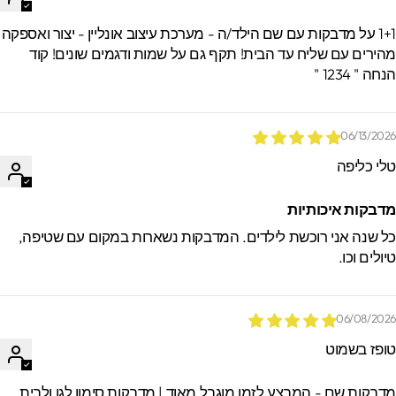
1+1 על מדבקות עם שם הילד/ה - מערכת עיצוב אונליין - יצור ואספקה
הירים עם שליח עד הבית! תקף גם על שמות ודגמים שונים! קוד
חה " 1234 "
06/13/202
לי כליפה
דבקות איכותיות
ל שנה אני רוכשת לילדים. המדבקות נשארות במקום עם שטיפה,
יולים וכו.
06/08/202
ופז בשמוט
דבקות שם - המבצע לזמן מוגבל מאוד | מדבקות סימון לגן ולבית