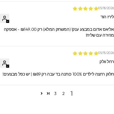
05/18/202
ירז הוד
אליאס אדום במבצע ענק! (המשחק המלא) רק ₪149.00 - אספקה
הירה עם שליח!
05/15/202
חל וולק
וק רחצה לילדים 100% כותנה בד עבה רק ₪89 | יש כפל מבצעים!
1
3
2