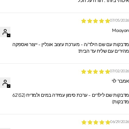
יכותי ביותר. תודה על הכל
07/05/202
Maaya
*הזמנות באיסוף עצמי ישמרו בסטודיו עד 60
ימים. מעבר לזמן זה לא ניתן לאתר / לקבל
דבקות עם שם הילד/ה - מערכת עיצוב אונליין - ייצור ואספקה
הזמנות.
הירים עם שליח עד הבית!
07/02/202
מבר לוי
מדבקות שם לילדים - ערכת סימון עמידה במים ולמדיח (52\62
דבקות)
06/29/202