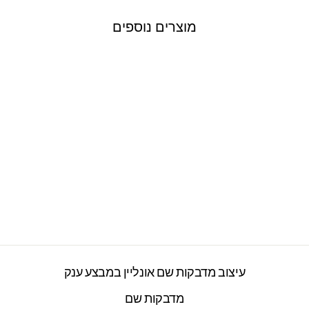
מוצרים נוספים
חולצת טי מעוצבת
ילדים / מבוגרים - דגם
2 לול
2277 ביקורות
חיר
חיר
₪89.00
₪129.00
ורי
צע
עיצוב מדבקות שם אונליין במבצע ענק
מדבקות שם