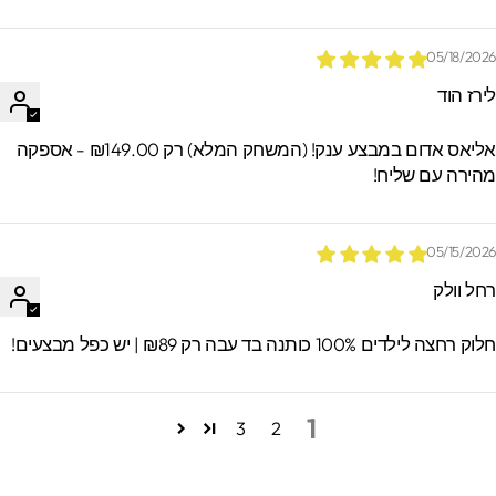
05/18/202
ירז הוד
אליאס אדום במבצע ענק! (המשחק המלא) רק ₪149.00 - אספקה
הירה עם שליח!
05/15/202
חל וולק
וק רחצה לילדים 100% כותנה בד עבה רק ₪89 | יש כפל מבצעים!
1
3
2