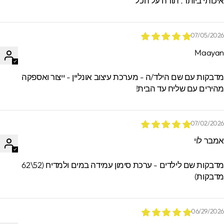
יכותי ביותר. תודה על הכל
07/05/202
Maaya
*הזמנות באיסוף עצמי ישמרו בסטודיו עד 60
ימים. מעבר לזמן זה לא ניתן לאתר / לקבל
דבקות עם שם הילד/ה - מערכת עיצוב אונליין - ייצור ואספקה
הזמנות.
הירים עם שליח עד הבית!
07/02/202
מבר לוי
מדבקות שם לילדים - ערכת סימון עמידה במים ולמדיח (52\62
דבקות)
06/29/202