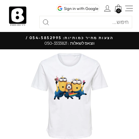
לג
ניווט באתר
כניסה לחשבון
Sign in with Google
תוכן
0
0
חיפוש
"סגור"
חיפוש
כל 
הצעות מחיר כמותיות: 054-5852995 /
ווצאפ לשאלות : 050-3333821
עצור
מצגת