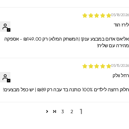
05/18/202
ירז הוד
אליאס אדום במבצע ענק! (המשחק המלא) רק ₪149.00 - אספקה
הירה עם שליח!
05/15/202
חל וולק
וק רחצה לילדים 100% כותנה בד עבה רק ₪89 | יש כפל מבצעים!
1
3
2