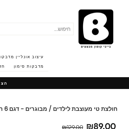
לג
תוכן
חיפוש
"סגור"
עיצוב אונליין מדבקו
מדבקות סימון
חזר
הצעות
חולצת טי מעוצבת לילדים / מבוגרים - דגם 6 רוק
מחיר
מחיר
₪89.00
₪129.00