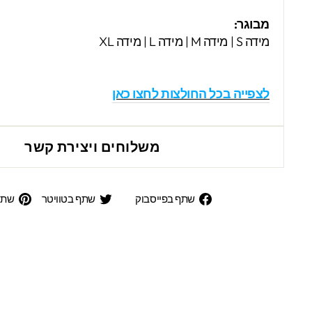
מבוגר:
מידה S | מידה M | מידה L | מידה XL
לצפייה בכל החולצות לחצו כאן
משלוחים ויצירת קשר
שתף
שתף
שתף בפייסבוק
שתף בטוויטר
שתפ
בפייסבוק
בטוויט