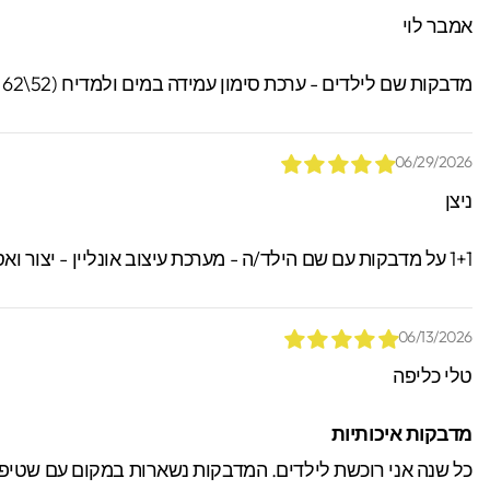
אמבר לוי
מדבקות שם לילדים - ערכת סימון עמידה במים ולמדיח (52\62 מדבקות)
06/29/2026
ניצן
1+1 על מדבקות עם שם הילד/ה - מערכת עיצוב אונליין - יצור ואספקה מהירים עם שליח עד הבית! תקף גם על שמות ודגמים שונים! קוד הנחה " 1234 "
06/13/2026
טלי כליפה
מדבקות איכותיות
כל שנה אני רוכשת לילדים. המדבקות נשארות במקום עם שטיפה, 