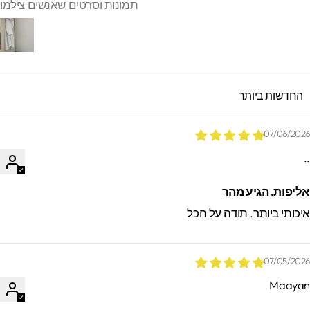
תמונות וסרטים שאנשים צילמו
SORT B
07/06/202
.
ליפות. הגיע מהר
יכותי ביותר. תודה על הכל
07/05/202
Maaya
*הזמנות באיסוף עצמי ישמרו בסטודיו עד 60
ימים. מעבר לזמן זה לא ניתן לאתר / לקבל