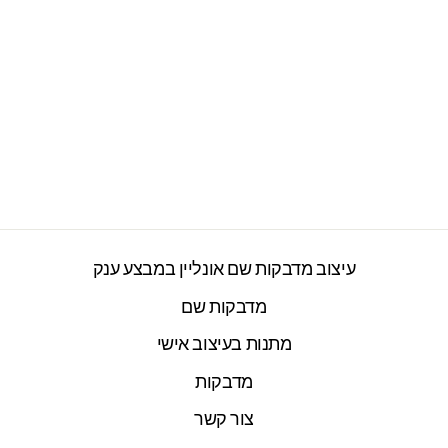
כוס תרמית שומרת
חום/קור מעוצבת עם
שם אישי והקדשה-
דגם...
2277 ביקורות
חיר
חיר
₪89.00
₪99.00
ורי
צע
עיצוב מדבקות שם אונליין במבצע ענק
מדבקות שם
מתנות בעיצוב אישי
מדבקות
צור קשר