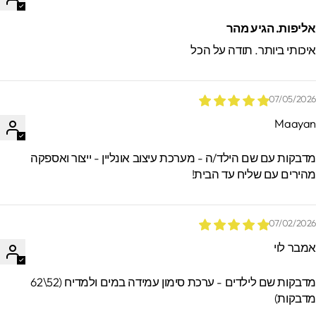
ליפות. הגיע מהר
יכותי ביותר. תודה על הכל
07/05/202
Maaya
*הזמנות באיסוף עצמי ישמרו בסטודיו עד 60
ימים. מעבר לזמן זה לא ניתן לאתר / לקבל
דבקות עם שם הילד/ה - מערכת עיצוב אונליין - ייצור ואספקה
הזמנות.
הירים עם שליח עד הבית!
07/02/202
מבר לוי
מדבקות שם לילדים - ערכת סימון עמידה במים ולמדיח (52\62
דבקות)