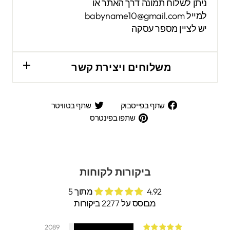
ניתן לשלוח תמונה דרך האתר או
למייל
babyname10@gmail.com
יש לציין מספר עסקה
משלוחים ויצירת קשר
שתף
שתף
שתף בפייסבוק
שתף בטוויטר
בפייסבוק
בטוויטר
שתפו
שתפו בפינטרס
בפינטרס
ביקורות לקוחות
4.92 מתוך 5
מבוסס על 2277 ביקורות
2089