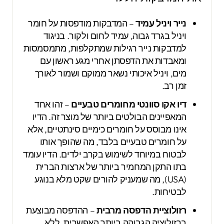
נייר ויניל עמיד
– המדבקות מודפסות על חומר
ויניל בגרד גבוה, עמיד לחום ולקור. בניגוד
למדבקות נייר רגילות שמתקלפות, מתמסמסות
ומאבדות את הדפסתן אחרי מגע ראשון עם
מים, ויניל איכותי נשאר ממוקם ושמור לאורך
זמן רב.
דיו אקו סוונטי מחומרים טבעיים
– זהו אחד
המאפיינים הבולטים ביותר של מוצר זה. הדיו
אינו מבוסס על חומרים כימיים סינתטיים, אלא
על חומרים טבעיים בלבד, מה שהופך אותו
לבטוח במיוחד לשימוש בקרב ילדים. הדיו עומד
בתו התקן המחמיר ביותר של ארצות הברית
(USA), מה שמעניק להורים שקט מלא בנוגע
לבטיחות.
רזולוציית הדפסה מרבית
– ההדפסה מבוצעת
ברזולוציה הגבוהה ביותר האפשרית, ללא