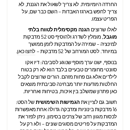
החרדה היומיומית. לא צריך לשאול את הגננת, לא
צריך לחפש בארגז האבדות – השם כבר שם, על
הפריט עצמו.
לאלו שרוצים
הגנה מקסימלית לטווח בלתי
מוגבל
, מומלץ לשדרג ולהוסיף סט 52 מדבקות
למינציה – שמירה על המדבקות לזמן ממושך
במיוחד. לסט המורחב של 52 מדבקות –
לחצו כאן
.
בנוסף, ישנו ערך מוסף שנוגע לסביבה: דיו אקו
סוונטי מחומרים טבעיים בלבד הוא לא רק בטוח
לילדים אלא גם פחות מזהם. הורים שרוצים לקבל
החלטות מודעות יותר מבחינה סביבתית מוצאים
כאן פתרון שמשלב בין איכות, בטיחות ואחריות.
חשוב גם לציין את
הגמישות השימושית
של הסט:
16 מדבקות בינוניות ומדבקה גדולה אחת מאפשרות
לכסות מגוון רחב של צרכים בסימון. ניתן לפזר את
המדבקות על פריטים מסוגים שונים – ולא רק על