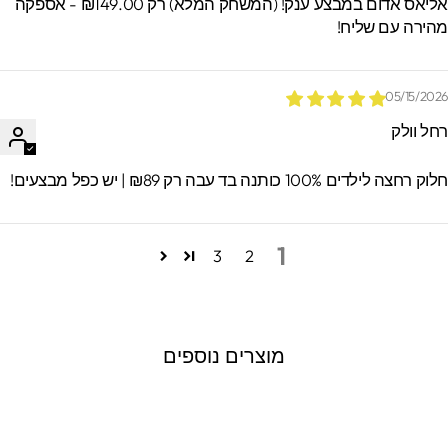
אליאס אדום במבצע ענק! (המשחק המלא) רק ₪149.00 - אספקה
הירה עם שליח!
05/15/202
חל וולק
וק רחצה לילדים 100% כותנה בד עבה רק ₪89 | יש כפל מבצעים!
1
3
2
מוצרים נוספים