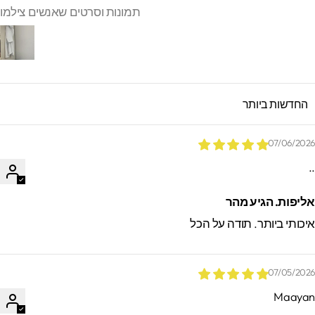
תמונות וסרטים שאנשים צילמו
SORT B
07/06/202
.
ליפות. הגיע מהר
יכותי ביותר. תודה על הכל
07/05/202
Maaya
*הזמנות באיסוף עצמי ישמרו בסטודיו עד 60