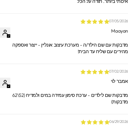
יכותי ביותר. תודה על הכל
07/05/202
Maaya
*הזמנות באיסוף עצמי ישמרו בסטודיו עד 60
ימים. מעבר לזמן זה לא ניתן לאתר / לקבל
דבקות עם שם הילד/ה - מערכת עיצוב אונליין - ייצור ואספקה
הזמנות.
הירים עם שליח עד הבית!
07/02/202
מבר לוי
מדבקות שם לילדים - ערכת סימון עמידה במים ולמדיח (52\62
דבקות)
06/29/202