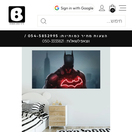
לג
ניווט באתר
כניסה לחשבון
Sign in with Google
תוכן
0
0
חיפוש
"סגור"
חיפוש
כל 
הצעות מחיר כמותיות: 054-5852995 /
ווצאפ לשאלות : 050-3333821
עצור
מצגת