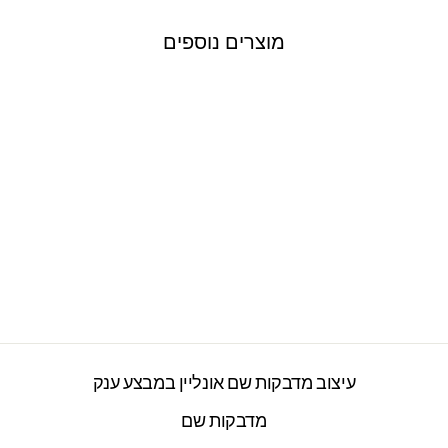
מוצרים נוספים
מדבקות קיר גדולות
דגם באטמן
2277 ביקורות
חיר
חיר
₪199.00
₪250.00
ורי
צע
עיצוב מדבקות שם אונליין במבצע ענק
מדבקות שם