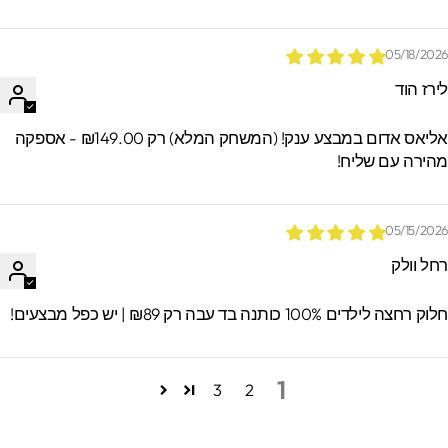
05/18/202
ירז הוד
אליאס אדום במבצע ענק! (המשחק המלא) רק ₪149.00 - אספקה
הירה עם שליח!
05/15/202
חל וולק
וק רחצה לילדים 100% כותנה בד עבה רק ₪89 | יש כפל מבצעים!
1
3
2