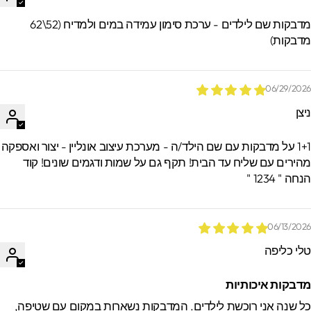
מדבקות שם לילדים - ערכת סימון עמידה במים ולמדיח (52\62
דבקות)
06/29/202
יצן
1+1 על מדבקות עם שם הילד/ה - מערכת עיצוב אונליין - יצור ואספקה
הירים עם שליח עד הבית! תקף גם על שמות ודגמים שונים! קוד
חה " 1234 "
06/13/202
לי כליפה
דבקות איכותיות
ל שנה אני רוכשת לילדים. המדבקות נשארות במקום עם שטיפה,