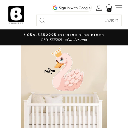
לג
ניווט באתר
כניסה לחשבון
Sign in with Google
תוכן
0
0
חיפוש
"סגור"
חיפוש
כל 
הצעות מחיר כמותיות: 054-5852995 /
ווצאפ לשאלות : 050-3333821
עצור
מצגת