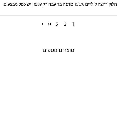
וק רחצה לילדים 100% כותנה בד עבה רק ₪89 | יש כפל מבצעים!
1
3
2
מוצרים נוספים
מדבקות קיר גדולות
דגם ברבור תינוק
2277 ביקורות
חיר
חיר
₪199.00
₪250.00
ורי
צע