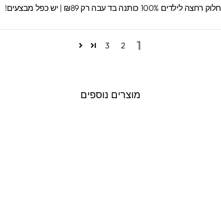
וק רחצה לילדים 100% כותנה בד עבה רק ₪89 | יש כפל מבצעים!
1
3
2
מוצרים נוספים
מדבקות קיר גדולות
דגם דינוזאור 1
2277 ביקורות
חיר
חיר
₪199.00
₪250.00
ורי
צע