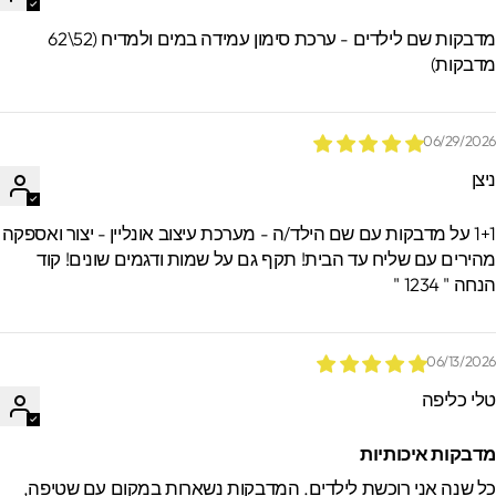
מדבקות שם לילדים - ערכת סימון עמידה במים ולמדיח (52\62
דבקות)
06/29/202
יצן
1+1 על מדבקות עם שם הילד/ה - מערכת עיצוב אונליין - יצור ואספקה
הירים עם שליח עד הבית! תקף גם על שמות ודגמים שונים! קוד
חה " 1234 "
06/13/202
לי כליפה
דבקות איכותיות
ל שנה אני רוכשת לילדים. המדבקות נשארות במקום עם שטיפה,