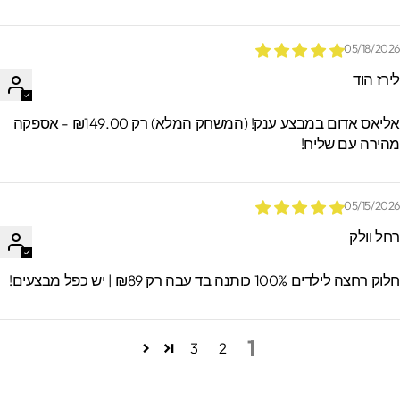
05/18/202
ירז הוד
אליאס אדום במבצע ענק! (המשחק המלא) רק ₪149.00 - אספקה
הירה עם שליח!
05/15/202
חל וולק
וק רחצה לילדים 100% כותנה בד עבה רק ₪89 | יש כפל מבצעים!
1
3
2