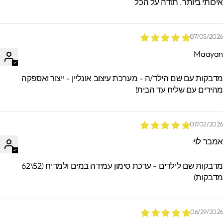
יכותי ביותר. תודה על הכל
07/05/202
Maaya
*הזמנות באיסוף עצמי ישמרו בסטודיו עד 60
ימים. מעבר לזמן זה לא ניתן לאתר / לקבל
דבקות עם שם הילד/ה - מערכת עיצוב אונליין - ייצור ואספקה
הזמנות.
הירים עם שליח עד הבית!
07/02/202
מבר לוי
מדבקות שם לילדים - ערכת סימון עמידה במים ולמדיח (52\62
דבקות)
06/29/202