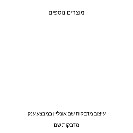
מוצרים נוספים
מדבקות קיר גדולות
דגם הענק הירוק תינוק
2277 ביקורות
חיר
חיר
₪199.00
₪250.00
ורי
צע
עיצוב מדבקות שם אונליין במבצע ענק
מדבקות שם