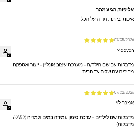
*הזמנות באיסוף עצמי ישמרו בסטודיו עד 60
ליפות. הגיע מהר
ימים. מעבר לזמן זה לא ניתן לאתר / לקבל
יכותי ביותר. תודה על הכל
הזמנות.
07/05/202
Maaya
דבקות עם שם הילד/ה - מערכת עיצוב אונליין - ייצור ואספקה
הירים עם שליח עד הבית!
07/02/202
מבר לוי
מדבקות שם לילדים - ערכת סימון עמידה במים ולמדיח (52\62
דבקות)