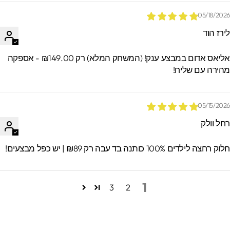
05/18/202
ירז הוד
אליאס אדום במבצע ענק! (המשחק המלא) רק ₪149.00 - אספקה
הירה עם שליח!
05/15/202
חל וולק
וק רחצה לילדים 100% כותנה בד עבה רק ₪89 | יש כפל מבצעים!
1
3
2