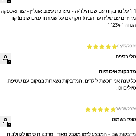
1+1 על מדבקות עם שם הילד/ה - מערכת עיצוב אונליין - יצור ואספקה
הירים עם שליח עד הבית! תקף גם על שמות ודגמים שונים! קוד
חה " 1234 "
06/13/202
לי כליפה
דבקות איכותיות
ל שנה אני רוכשת לילדים. המדבקות נשארות במקום עם שטיפה,
יולים וכו.
06/08/202
ופז בשמוט
דבקות שם - המבצע לזמן מוגבל מאוד | מדבקות סימון לגן ולבית