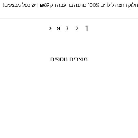
וק רחצה לילדים 100% כותנה בד עבה רק ₪89 | יש כפל מבצעים!
1
3
2
מוצרים נוספים
מדבקות קיר גדולות
דגם פלייסטשן
2277 ביקורות
חיר
חיר
₪199.00
₪250.00
ורי
צע