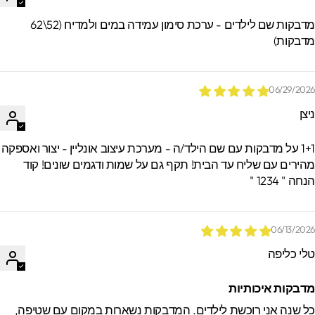
מדבקות שם לילדים - ערכת סימון עמידה במים ולמדיח (52\62
דבקות)
06/29/202
יצן
1+1 על מדבקות עם שם הילד/ה - מערכת עיצוב אונליין - יצור ואספקה
הירים עם שליח עד הבית! תקף גם על שמות ודגמים שונים! קוד
חה " 1234 "
06/13/202
לי כליפה
דבקות איכותיות
ל שנה אני רוכשת לילדים. המדבקות נשארות במקום עם שטיפה,