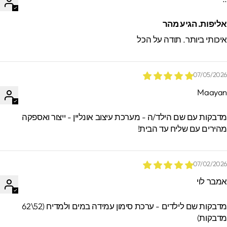
ליפות. הגיע מהר
יכותי ביותר. תודה על הכל
07/05/202
Maaya
*הזמנות באיסוף עצמי ישמרו בסטודיו עד 60
ימים. מעבר לזמן זה לא ניתן לאתר / לקבל
דבקות עם שם הילד/ה - מערכת עיצוב אונליין - ייצור ואספקה
הזמנות.
הירים עם שליח עד הבית!
07/02/202
מבר לוי
מדבקות שם לילדים - ערכת סימון עמידה במים ולמדיח (52\62
דבקות)