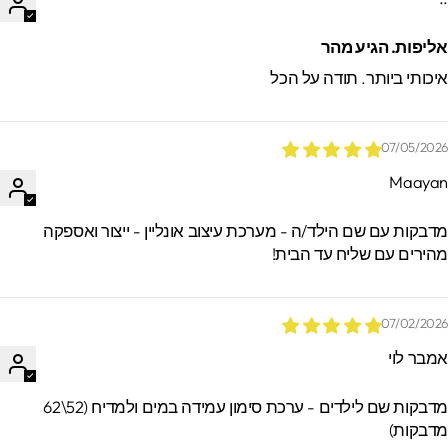
ליפות. הגיע מהר
יכותי ביותר. תודה על הכל
07/05/202
Maaya
*הזמנות באיסוף עצמי ישמרו בסטודיו עד 60
ימים. מעבר לזמן זה לא ניתן לאתר / לקבל
דבקות עם שם הילד/ה - מערכת עיצוב אונליין - ייצור ואספקה
הזמנות.
הירים עם שליח עד הבית!
07/02/202
מבר לוי
מדבקות שם לילדים - ערכת סימון עמידה במים ולמדיח (52\62
דבקות)