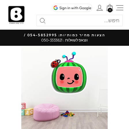
לג
ניווט באתר
כניסה לחשבון
Sign in with Google
תוכן
0
0
חיפוש
"סגור"
חיפוש
כל 
הצעות מחיר כמותיות: 054-5852995 /
ווצאפ לשאלות : 050-3333821
עצור
מצגת