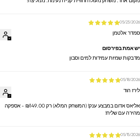
קום אחר. משחק מעולה וחוויית קנייה נעימה. ממליצה!
05/23/202
מדר אלטמן
ש אמת בפירסום
דבקות שמיות עמידות למים וסבון
05/18/202
ירז הוד
אליאס אדום במבצע ענק! (המשחק המלא) רק ₪149.00 - אספקה
הירה עם שליח!
05/15/202