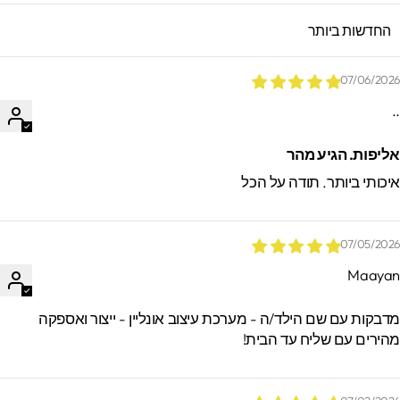
SORT B
07/06/202
.
ליפות. הגיע מהר
יכותי ביותר. תודה על הכל
07/05/202
Maaya
*הזמנות באיסוף עצמי ישמרו בסטודיו עד 60
ימים. מעבר לזמן זה לא ניתן לאתר / לקבל
דבקות עם שם הילד/ה - מערכת עיצוב אונליין - ייצור ואספקה
הזמנות.
הירים עם שליח עד הבית!