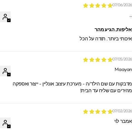
07/06/202
.
ליפות. הגיע מהר
יכותי ביותר. תודה על הכל
07/05/202
Maaya
*הזמנות באיסוף עצמי ישמרו בסטודיו עד 60
ימים. מעבר לזמן זה לא ניתן לאתר / לקבל
דבקות עם שם הילד/ה - מערכת עיצוב אונליין - ייצור ואספקה
הזמנות.
הירים עם שליח עד הבית!
07/02/202
מבר לוי