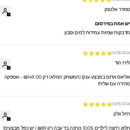
מדר אלטמן
ש אמת בפירסום
דבקות שמיות עמידות למים וסבון
05/18/202
ירז הוד
אליאס אדום במבצע ענק! (המשחק המלא) רק ₪149.00 - אספקה
הירה עם שליח!
05/15/202
חל וולק
וק רחצה לילדים 100% כותנה בד עבה רק ₪89 | יש כפל מבצעים!