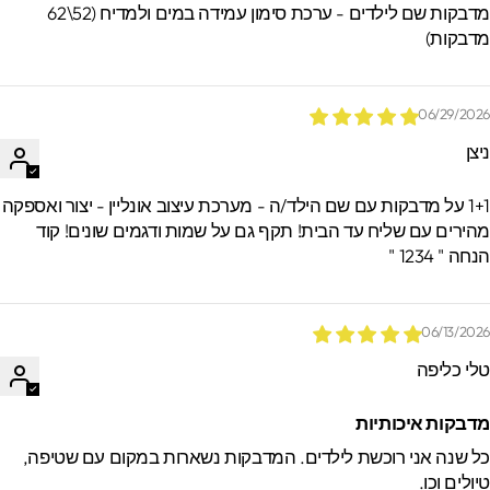
מדבקות שם לילדים - ערכת סימון עמידה במים ולמדיח (52\62
דבקות)
06/29/202
יצן
1+1 על מדבקות עם שם הילד/ה - מערכת עיצוב אונליין - יצור ואספקה
הירים עם שליח עד הבית! תקף גם על שמות ודגמים שונים! קוד
חה " 1234 "
06/13/202
לי כליפה
דבקות איכותיות
ל שנה אני רוכשת לילדים. המדבקות נשארות במקום עם שטיפה,
יולים וכו.