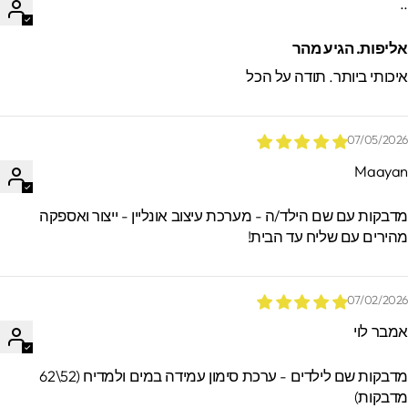
.
ליפות. הגיע מהר
יכותי ביותר. תודה על הכל
07/05/202
Maaya
*הזמנות באיסוף עצמי ישמרו בסטודיו עד 60
ימים. מעבר לזמן זה לא ניתן לאתר / לקבל
דבקות עם שם הילד/ה - מערכת עיצוב אונליין - ייצור ואספקה
הזמנות.
הירים עם שליח עד הבית!
07/02/202
מבר לוי
מדבקות שם לילדים - ערכת סימון עמידה במים ולמדיח (52\62
דבקות)