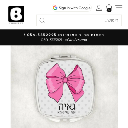
לג
ניווט באתר
כניסה לחשבון
Sign in with Google
תוכן
0
0
חיפוש
"סגור"
חיפוש
כל 
הצעות מחיר כמותיות: 054-5852995 /
ווצאפ לשאלות : 050-3333821
עצור
מצגת