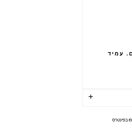
. עמיד
שתפו
ו בפינטרס
ר
בפינטרס