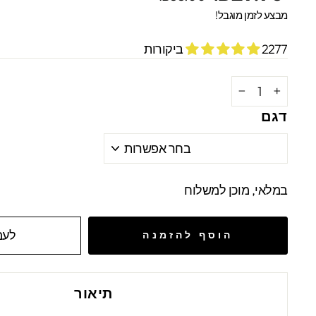
מקורי
מבצע
מבצע לזמן מוגבל!
2277 ביקורות
−
+
דגם
במלאי, מוכן למשלוח
לעמ
הוסף להזמנה
תיאור