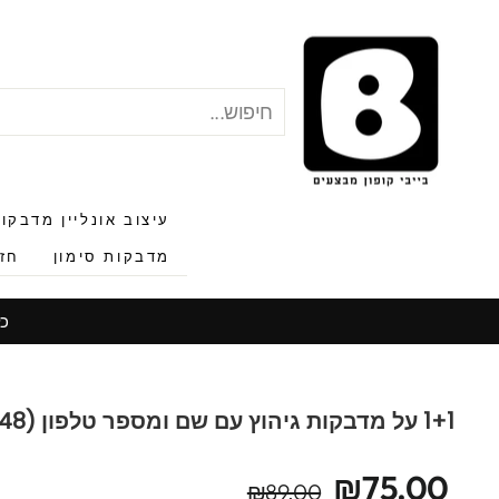
לג
תוכן
חיפוש
"סגור"
עיצוב אונליין מדבקו
מדבקות סימון
חזר
כל
1+1 על מדבקות גיהוץ עם שם ומספר טלפון (48 מדבקות)
מחיר
מחיר
₪75.00
₪89.00