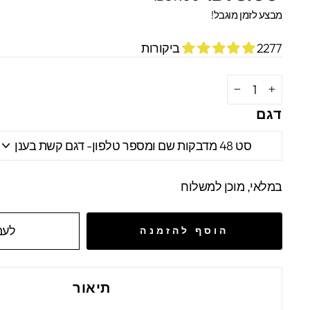
מקורי
מבצע
מבצע לזמן מוגבל!
2277 ביקורות
−
+
דגם
במלאי, מוכן למשלוח
לעמ
הוסף להזמנה
תיאור