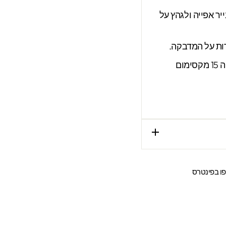
ר אפייה ולגהץ על
רות על המדבקה.
חום מגהץ 150 מעלות. זמן גיהוץ הלוך ושוב על הנייר אפייה 15 מקסימום
שתפו
ו בפינטרס
ר
בפינטרס