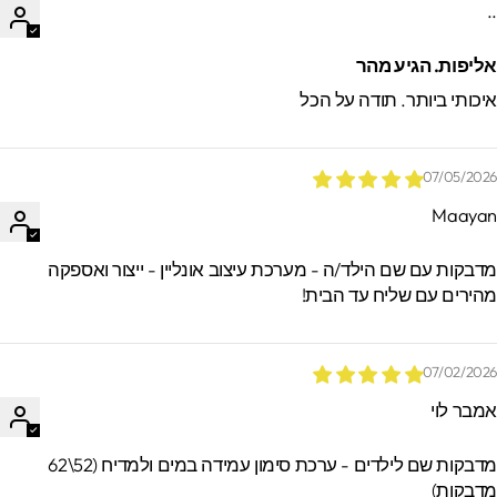
.
ליפות. הגיע מהר
יכותי ביותר. תודה על הכל
07/05/202
Maaya
*הזמנות באיסוף עצמי ישמרו בסטודיו עד 60
ימים. מעבר לזמן זה לא ניתן לאתר / לקבל
דבקות עם שם הילד/ה - מערכת עיצוב אונליין - ייצור ואספקה
הזמנות.
הירים עם שליח עד הבית!
07/02/202
מבר לוי
מדבקות שם לילדים - ערכת סימון עמידה במים ולמדיח (52\62
דבקות)