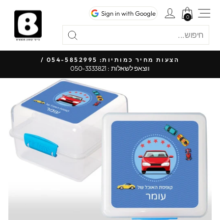
לג
ניווט באתר
כניסה לחשבון
Sign in with Google
תוכן
0
0
חיפוש
"סגור"
חיפוש
כל 
הצעות מחיר כמותיות: 054-5852995 /
ווצאפ לשאלות : 050-3333821
עצור
מצגת