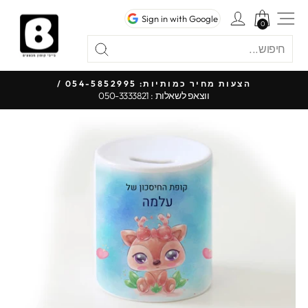
לג
ניווט באתר
כניסה לחשבון
Sign in with Google
תוכן
0
0
חיפוש
"סגור"
חיפוש
כל 
הצעות מחיר כמותיות: 054-5852995 /
ווצאפ לשאלות : 050-3333821
עצור
מצגת