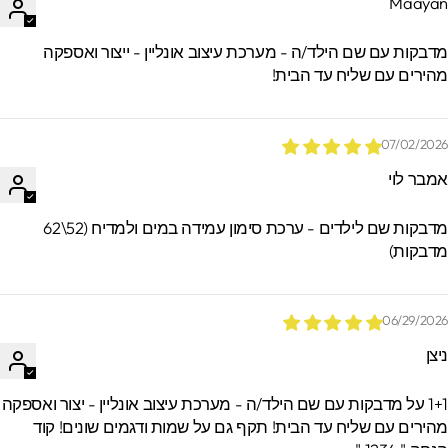
Maaya
*הזמנות באיסוף עצמי ישמרו בסטודיו עד 60
ימים. מעבר לזמן זה לא ניתן לאתר / לקבל
דבקות עם שם הילד/ה - מערכת עיצוב אונליין - ייצור ואספקה
הזמנות.
הירים עם שליח עד הבית!
07/02/202
מבר לוי
מדבקות שם לילדים - ערכת סימון עמידה במים ולמדיח (52\62
דבקות)
06/29/202
יצן
1+1 על מדבקות עם שם הילד/ה - מערכת עיצוב אונליין - יצור ואספקה
הירים עם שליח עד הבית! תקף גם על שמות ודגמים שונים! קוד