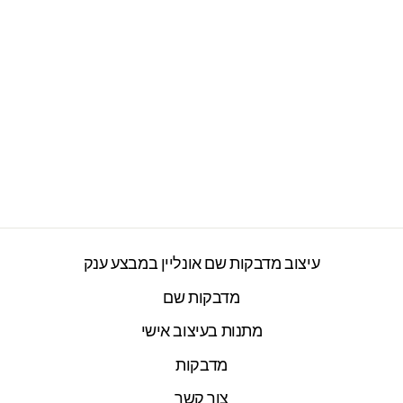
קופת חיסכון מעוצבת
מחרס אמיתי כולל שם
אישי- איילה
2277 ביקורות
חיר
חיר
₪49.00
₪69.00
ורי
צע
עיצוב מדבקות שם אונליין במבצע ענק
מדבקות שם
מתנות בעיצוב אישי
מדבקות
צור קשר