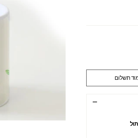
וד תשלום
תול