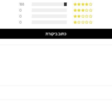
188
0
0
0
כתוב ביקורת