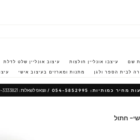
ת שם
עיצבו אונליין חולצות
עיצוב אונליין שלט לדלת
ה לבית הספר ולגן
מתנות ומארזים בעיצוב אישי
עיצו
ווצאפ לשאלות : 050-3333821
 מחיר כמותיות: 054-5852995 /
עצור
מצגת
שי- חתול