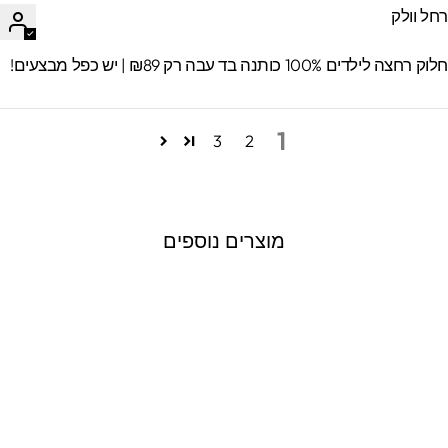
חל וולק
וק רחצה לילדים 100% כותנה בד עבה רק ₪89 | יש כפל מבצעים!
1
3
2
מוצרים נוספים
אזל המלאי
תיק גב איכותי לבוגרים
עם שם אישי- אמונג