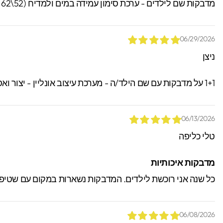
מדבקות שם לילדים - ערכת סימון עמידה במים ולמדיח (52\62 מדבקות)
06/29/2026
ניצן
1+1 על מדבקות עם שם הילד/ה - מערכת עיצוב אונליין - יצור ואספקה מהירים עם שליח עד הבית! תקף גם על שמות ודגמים שונים! קוד הנחה " 1234 "
06/13/2026
טלי כליפה
מדבקות איכותיות
כל שנה אני רוכשת לילדים. המדבקות נשארות במקום עם שטיפה, 
06/08/2026