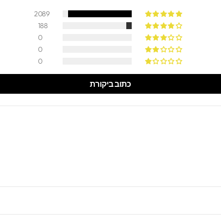
2089
188
0
0
0
כתוב ביקורת