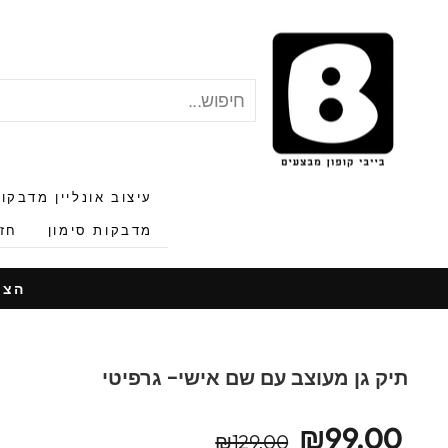
לג
תוכן
חיפוש
"סגור"
עיצוב אונליין מדבקו
מדבקות סימון
חזר
הצעות
תיק גן מעוצב עם שם אישי- גרפיטי
מחיר
מחיר
₪99.00
₪129.00