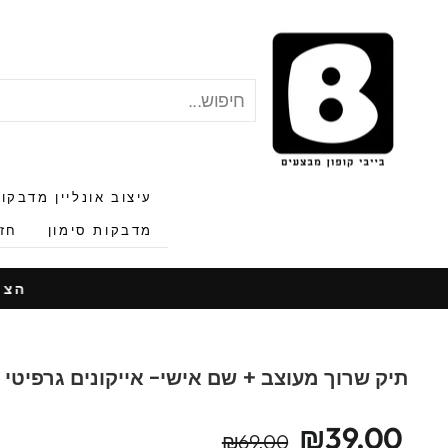
לג
תוכן
חיפוש
"סגור"
עיצוב אונליין מדבקו
מדבקות סימון
חזר
הצעות
תיק שרוך מעוצב + שם אישי- אייקונים גרפיטי
מחיר
מחיר
₪39.00
₪69.00