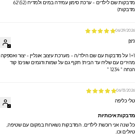
מדבקות שם לילדים - ערכת סימון עמידה במים ולמדיח (52\62
דבקות)
06/29/202
יצן
1+1 על מדבקות עם שם הילד/ה - מערכת עיצוב אונליין - יצור ואספקה
הירים עם שליח עד הבית! תקף גם על שמות ודגמים שונים! קוד
חה " 1234 "
06/13/202
לי כליפה
דבקות איכותיות
ל שנה אני רוכשת לילדים. המדבקות נשארות במקום עם שטיפה,
יולים וכו.