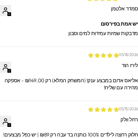
מדר אלטמן
ש אמת בפירסום
דבקות שמיות עמידות למים וסבון
05/18/202
ירז הוד
אליאס אדום במבצע ענק! (המשחק המלא) רק ₪149.00 - אספקה
הירה עם שליח!
05/15/202
חל וולק
וק רחצה לילדים 100% כותנה בד עבה רק ₪89 | יש כפל מבצעים!