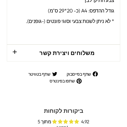
צבע התיק: לבן
גודל ההדפס: A4 (כ- 20*29 ס"מ)
* לא ניתן לשנות צבעי וסוגי פונטים (-גופנים).
משלוחים ויצירת קשר
שתף
שתף
שתף בפייסבוק
שתף בטוויטר
בפייסבוק
בטוויטר
שתפו
שתפו בפינטרס
בפינטרס
ביקורות לקוחות
4.92 מתוך 5