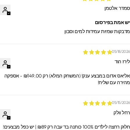
מדר אלטמן
ש אמת בפירסום
דבקות שמיות עמידות למים וסבון
05/18/202
ירז הוד
אליאס אדום במבצע ענק! (המשחק המלא) רק ₪149.00 - אספקה
הירה עם שליח!
05/15/202
חל וולק
וק רחצה לילדים 100% כותנה בד עבה רק ₪89 | יש כפל מבצעים!