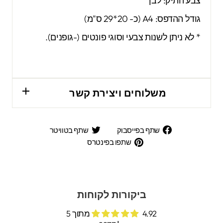
צבע התיק: לבן
גודל ההדפס: A4 (כ- 20*29 ס"מ)
* לא ניתן לשנות צבעי וסוגי פונטים (-גופנים).
משלוחים ויצירת קשר
שתף
שתף
שתף בפייסבוק
שתף בטוויטר
בפייסבוק
בטוויטר
שתפו
שתפו בפינטרס
בפינטרס
ביקורות לקוחות
4.92 מתוך 5