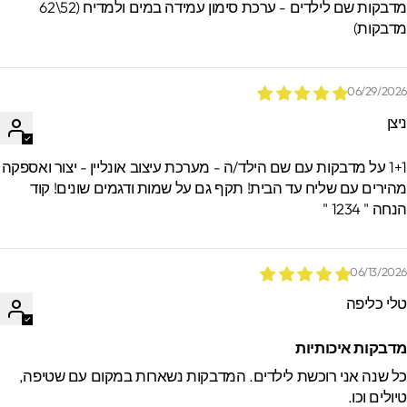
מדבקות שם לילדים - ערכת סימון עמידה במים ולמדיח (52\62
דבקות)
06/29/202
יצן
1+1 על מדבקות עם שם הילד/ה - מערכת עיצוב אונליין - יצור ואספקה
הירים עם שליח עד הבית! תקף גם על שמות ודגמים שונים! קוד
חה " 1234 "
06/13/202
לי כליפה
דבקות איכותיות
ל שנה אני רוכשת לילדים. המדבקות נשארות במקום עם שטיפה,
יולים וכו.