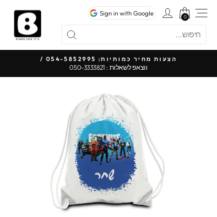
לג
ניווט באתר
כניסה לחשבון
Sign in with Google
תוכן
0
0
חיפוש
"סגור"
חיפוש
כל 
הצעות מחיר כמותיות: 054-5852995 /
ווצאפ לשאלות : 050-3333821
עצור
מצגת