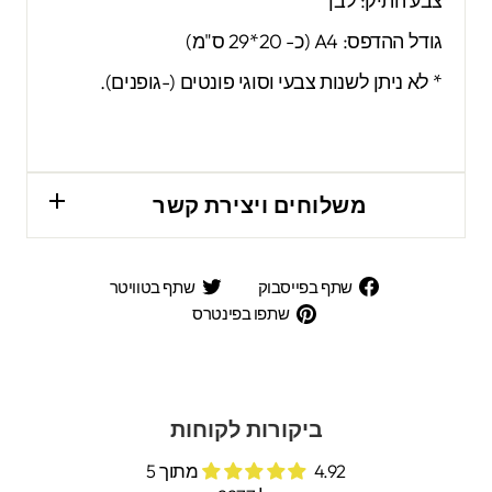
צבע התיק: לבן
גודל ההדפס: A4 (כ- 20*29 ס"מ)
* לא ניתן לשנות צבעי וסוגי פונטים (-גופנים).
משלוחים ויצירת קשר
שתף
שתף
שתף בפייסבוק
שתף בטוויטר
בפייסבוק
בטוויטר
שתפו
שתפו בפינטרס
בפינטרס
ביקורות לקוחות
4.92 מתוך 5