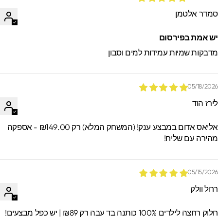
מדר אלטמן
ש אמת בפירסום
דבקות שמיות עמידות למים וסבון
05/18/202
ירז הוד
אליאס אדום במבצע ענק! (המשחק המלא) רק ₪149.00 - אספקה
הירה עם שליח!
05/15/202
חל וולק
וק רחצה לילדים 100% כותנה בד עבה רק ₪89 | יש כפל מבצעים!