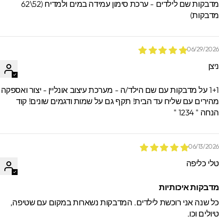
מדבקות שם לילדים - ערכת סימון עמידה במים ולמדיח (52\62
דבקות)
06/29/202
יצן
1+1 על מדבקות עם שם הילד/ה - מערכת עיצוב אונליין - יצור ואספקה
הירים עם שליח עד הבית! תקף גם על שמות ודגמים שונים! קוד
חה " 1234 "
06/13/202
לי כליפה
דבקות איכותיות
ל שנה אני רוכשת לילדים. המדבקות נשארות במקום עם שטיפה,
יולים וכו.