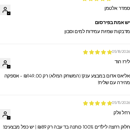
מדר אלטמן
ש אמת בפירסום
דבקות שמיות עמידות למים וסבון
05/18/202
ירז הוד
אליאס אדום במבצע ענק! (המשחק המלא) רק ₪149.00 - אספקה
הירה עם שליח!
05/15/202
חל וולק
וק רחצה לילדים 100% כותנה בד עבה רק ₪89 | יש כפל מבצעים!