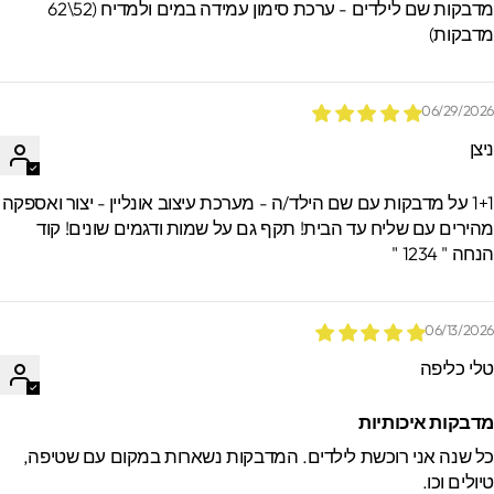
מדבקות שם לילדים - ערכת סימון עמידה במים ולמדיח (52\62
דבקות)
06/29/202
יצן
1+1 על מדבקות עם שם הילד/ה - מערכת עיצוב אונליין - יצור ואספקה
הירים עם שליח עד הבית! תקף גם על שמות ודגמים שונים! קוד
חה " 1234 "
06/13/202
לי כליפה
דבקות איכותיות
ל שנה אני רוכשת לילדים. המדבקות נשארות במקום עם שטיפה,
יולים וכו.