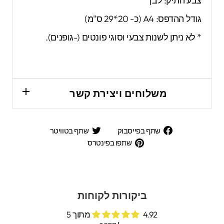
צבע התיק: לבן
גודל ההדפס: A4 (כ- 20*29 ס"מ)
* לא ניתן לשנות צבעי וסוגי פונטים (-גופנים).
משלוחים ויצירת קשר
שתף
שתף
שתף בפייסבוק
שתף בטוויטר
בפייסבוק
בטוויטר
שתפו
שתפו בפינטרס
בפינטרס
ביקורות לקוחות
4.92 מתוך 5