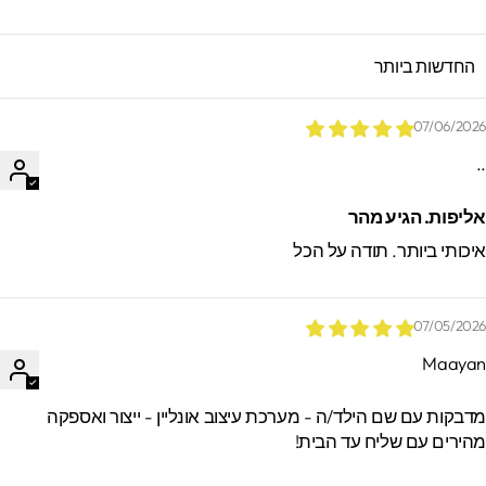
SORT B
07/06/202
.
ליפות. הגיע מהר
יכותי ביותר. תודה על הכל
07/05/202
Maaya
*הזמנות באיסוף עצמי ישמרו בסטודיו עד 60
ימים. מעבר לזמן זה לא ניתן לאתר / לקבל
דבקות עם שם הילד/ה - מערכת עיצוב אונליין - ייצור ואספקה
הזמנות.
הירים עם שליח עד הבית!