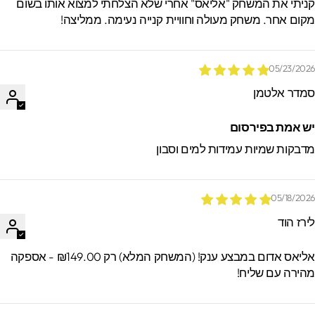
ניתי את המשחק "אליאס" אחרי שלא הצלחתי למצוא אותו בשום
קום אחר. משחק מעולה וחוויית קנייה נעימה. ממליצה!
05/23/202
מדר אלטמן
ש אמת בפירסום
דבקות שמיות עמידות למים וסבון
05/18/202
ירז הוד
אליאס אדום במבצע ענק! (המשחק המלא) רק ₪149.00 - אספקה
הירה עם שליח!